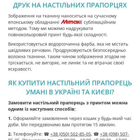
ДРУК НА НАСТІЛЬНИХ ПРАПОРЦЯХ
Зображення на тканину наноситься на сучасному
японському обладнанні
сублімаційним
методом. Тому ми можемо надрукувати
повнокольоровий принт будь-якої складності.
Використовується водорозчинна фарба, яка не містить
шкідливих речовин. Продруковуються безпосередньо
волокна тканини, таким чином зображення згодом не
тріскається, не вигоряє, не линяє та не втрачає своєї
яскравості.
ЯК КУПИТИ НАСТІЛЬНИЙ ПРАПОРЕЦЬ
УМАНІ В УКРАЇНІ ТА КИЄВІ?
Замовити настільний прапорець з принтом можна
одним із наступних способів:
1.
Оформляйте замовлення через кошик у будь-який час
доби. Ми передзвонимо вам протягом 15 хвилин.
2.
Телефонуйте: ☎
+38 (050) 502-85-05
, ☎
+38 (098) 507-