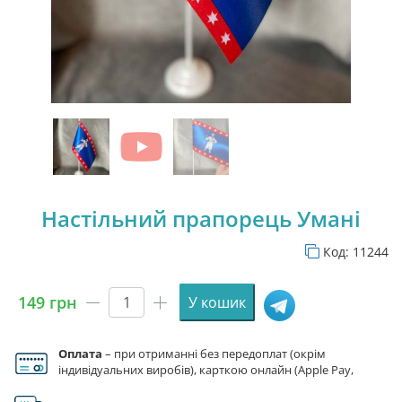
Настільний прапорець Умані
Код:
11244
149
грн
У кошик
Настільний
прапорець
Умані
Оплата
– при отриманні без передоплат (окрім
кількість
індивідуальних виробів), карткою онлайн (Apple Pay,
Google Pay), за реквізитами на рахунок ФОП.