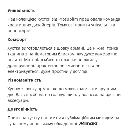
Унікальність
Над колекцією хусток від Prosublim працювала команда
креативних дизайнерів. Тому всі принти унікальні та
неповторні.
Комфорт
Хустка виготовляється з шовку армані. Це ніжна, тонка
тканина з напівматовим блиском, яку дуже комфортно
носити. Матеріал м’яко та пластично лягає у
драпіруванні, практично не зминається та не
електризується, дуже простий у догляді.
Різноманітність
Хустку з шовку армані легко можна зав’язати зручним
для Вас способом: на голову, шию, у волосся, на одяг чи
аксесуари.
Довговічність
Принт на хустку наноситься сублімаційним методом на
сучасному японському обладнанні
.