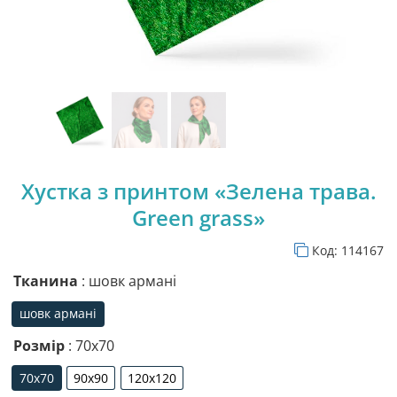
Хустка з принтом «Зелена трава.
Green grass»
Код:
114167
Тканина
: шовк армані
шовк армані
шовк армані
Розмір
: 70х70
70х70
90х90
120х120
70х70
90х90
120х120