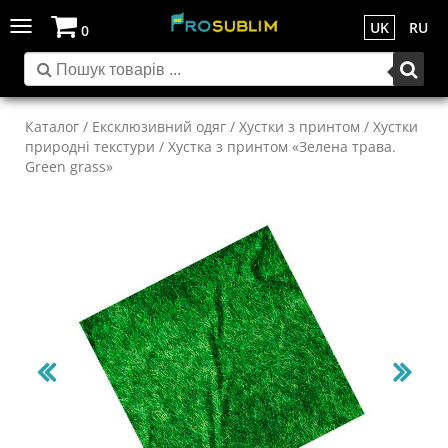
Toggle
UK
RU
0
navigation
Каталог
/
Ексклюзивний одяг
/
Хустки з принтом
/
Хустки
природні текстури
/ Хустка з принтом «Зелена трава.
Green grass»