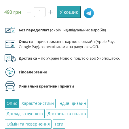
490
грн
У кошик
Хустка
з
принтом
Без передоплат
(окрім індивідуальних виробів)
«Зелена
трава.
Оплата
– при отриманні, карткою онлайн (Apple Pay,
Green
Google Pay), за реквізитами на рахунок ФОП.
grass»
Доставка
– по Україні Новою поштою або Укрпоштою.
кількість
Гіпоалергенно
Унікальні креативні принти
Опис
Характеристики
Індив. дизайн
Догляд за хусткою
Доставка та оплата
Обмін та повернення
Теги