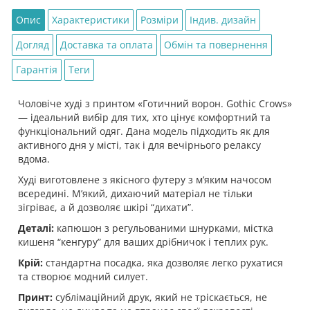
Опис
Характеристики
Розміри
Індив. дизайн
Догляд
Доставка та оплата
Обмін та повернення
Гарантія
Теги
Чоловіче худі з принтом «Готичний ворон. Gothic Crows»
— ідеальний вибір для тих, хто цінує комфортний та
функціональний одяг. Дана модель підходить як для
активного дня у місті, так і для вечірнього релаксу
вдома.
Худі виготовлене з якісного футеру з м’яким начосом
всередині. М’який, дихаючий матеріал не тільки
зігріває, а й дозволяє шкірі “дихати”.
Деталі:
капюшон з регульованими шнурками, містка
кишеня “кенгуру” для ваших дрібничок і теплих рук.
Крій:
стандартна посадка, яка дозволяє легко рухатися
та створює модний силует.
Принт:
сублімаційний друк, який не тріскається, не