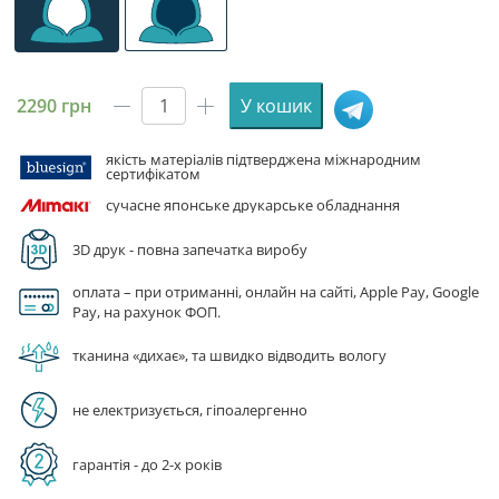
2290
грн
У кошик
Худі
чоловіче
якість матеріалів підтверджена міжнародним
з
сертифікатом
принтом
сучасне японське друкарське обладнання
«Готичний
ворон.
3D друк - повна запечатка виробу
Gothic
Crows»
оплата – при отриманні, онлайн на сайті, Apple Pay, Google
кількість
Pay, на рахунок ФОП.
тканина «дихає», та швидко відводить вологу
не електризується, гіпоалергенно
гарантія - до 2-х років