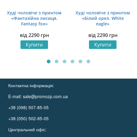
Худі чоловіче з принтом
Худі чоловіче з принтом
«Фантазійна лисиця.
«Білий орел. White
Fantasy fox»
eagle»
від
2290
грн
від
2290
грн
Купити
Купити
Контактна інформація:
E-mail:
sale@promozp.com.ua
+38 (098) 507-85-05
+38 (050) 502-85-05
Центральний офіс: