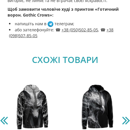
вигоряє, не линяє та не втрачає своєї яскравості.
Щоб замовити чоловіче худі з принтом «Готичний
ворон. Gothic Crows»:
напишіть нам в
телеграм
;
або зателефонуйте: ☎
+38 (050)502-85-05
, ☎
+38
(098)507-85-05
СХОЖІ ТОВАРИ