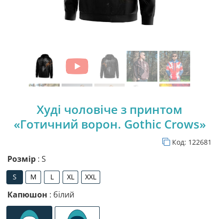
Худі чоловіче з принтом
«Готичний ворон. Gothic Crows»
Код:
122681
Розмір
: S
S
M
L
XL
XXL
S
M
L
XL
XXL
Капюшон
: білий