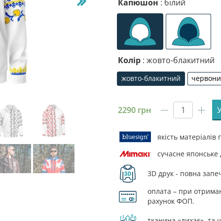
Капюшон
: білий
Колір
: жовто-блакитний
жовто-блакитний
червон
жовто-блакитний
че
2290
грн
Худі
чоловіче
з
якість матеріалів
принтом
сучасне японське
«Українс
культура
3D друк - повна запе
Вишиван
Біла.
оплата – при отриманн
Ukrainia
рахунок ФОП.
culture.
тканина «дихає», та 