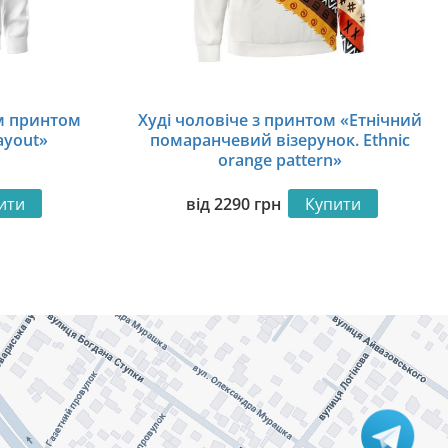
им принтом
Худі чоловіче з принтом «Етнічний
ayout»
помаранчевий візерунок. Ethnic
orange pattern»
ити
від
2290
грн
Купити