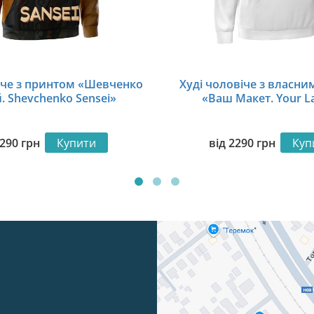
іче з принтом «Шевченко
Худі чоловіче з власн
. Shevchenko Sensei»
«Ваш Макет. Your L
290
грн
Купити
від
2290
грн
Куп