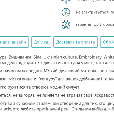
Embroide
White»
кількість
не електризується, г
гарантія - до 2-х рокі
Індив. дизайн
Догляд
Доставка та оплата
Обмі
ра. Вишиванка. Біла. Ukrainian culture. Embroidery. White
одель підходить як для активного дня у місті, так і для
м начосом всередині. М’який, дихаючий матеріал не тільки
, містка кишеня “кенгуру” для ваших дрібничок і тепли
гко рухатися та створює модний силует.
ється, не вигоряє, не линяє та не втрачає своєї яскравост
отиви з сучасним стилем. Він створений для тих, хто цін
а всіх, хто любить оригінальні речі. Стильний вибір для бу