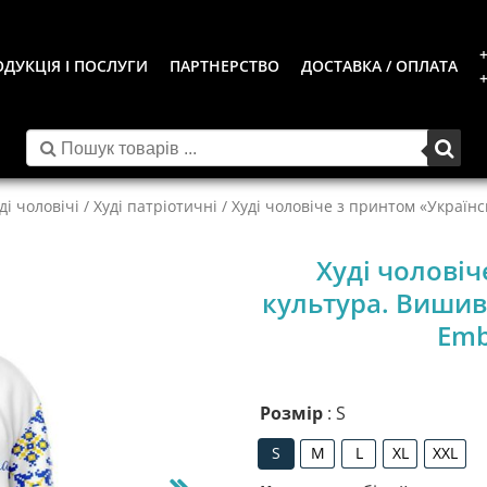
+
ДУКЦІЯ І ПОСЛУГИ
ПАРТНЕРСТВО
ДОСТАВКА / ОПЛАТА
+
ді чоловічі
/
Худі патріотичні
/ Худі чоловіче з принтом «Українсь
Худі чоловіч
культура. Вишива
Emb
Розмір
: S
S
M
L
XL
XXL
S
M
L
XL
XXL