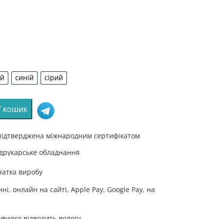
ий
синій
сірий
рвоний
синій
сірий
У кошик
 підтверджена міжнародним сертифікатом
 друкарське обладнання
ька
.
чатка виробу
ка.
і, онлайн на сайті, Apple Pay, Google Pay, на
n
швидко відводить вологу