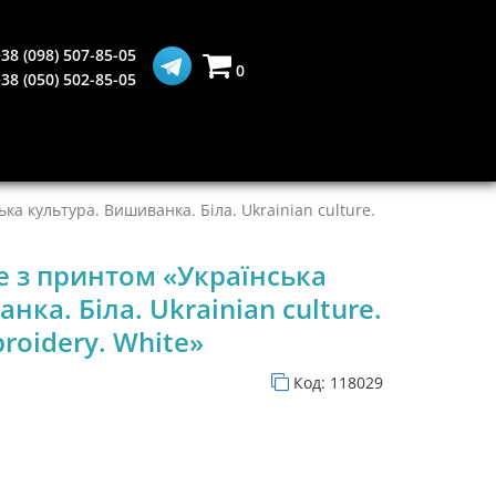
38 (098) 507-85-05
0
38 (050) 502-85-05
ка культура. Вишиванка. Біла. Ukrainian culture.
е з принтом «Українська
нка. Біла. Ukrainian culture.
roidery. White»
Код:
118029