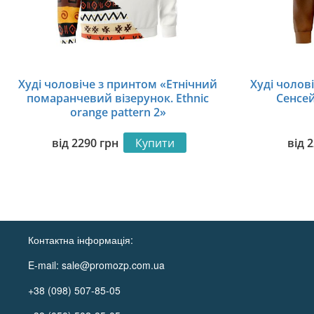
Худі чоловіче з принтом «Етнічний
Худі чолов
помаранчевий візерунок. Ethnic
Сенсей
orange pattern 2»
від
2290
грн
Купити
від
2
Контактна інформація:
E-mail:
sale@promozp.com.ua
+38 (098) 507-85-05