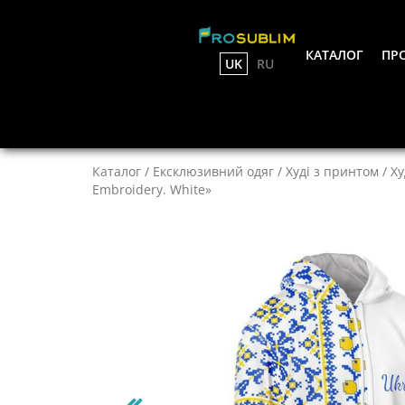
КАТАЛОГ
ПРО
UK
RU
Каталог
/
Ексклюзивний одяг
/
Худі з принтом
/
Ху
Embroidery. White»