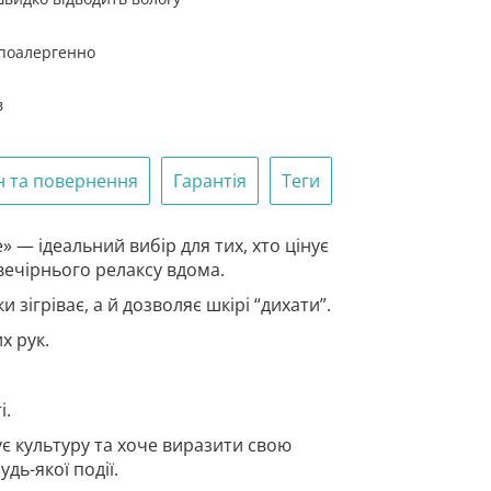
ry.
іпоалергенно
в
н та повернення
Гарантія
Теги
» — ідеальний вибір для тих, хто цінує
 вечірнього релаксу вдома.
 зігріває, а й дозволяє шкірі “дихати”.
х рук.
і.
ує культуру та хоче виразити свою
дь-якої події.