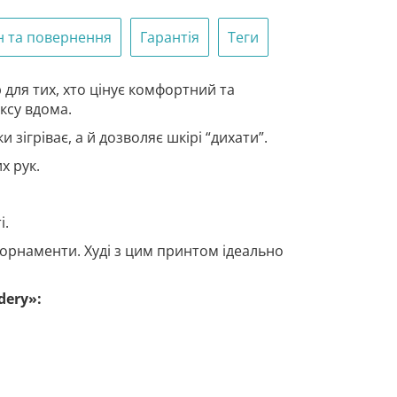
н та повернення
Гарантія
Теги
 для тих, хто цінує комфортний та
аксу вдома.
 зігріває, а й дозволяє шкірі “дихати”.
х рук.
і.
орнаменти. Худі з цим принтом ідеально
dery»: