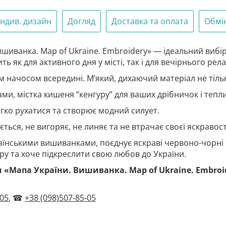
Індив. дизайн
Догляд
Доставка та оплата
Обмі
ишиванка. Map of Ukraine. Embroidery» — ідеальний вибір
ь як для активного дня у місті, так і для вечірнього рел
м начосом всередині. М’який, дихаючий матеріал не тільки
, містка кишеня “кенгуру” для ваших дрібничок і тепли
гко рухатися та створює модний силует.
ється, не вигоряє, не линяє та не втрачає своєї яскравост
їнськими вишиванками, поєднує яскраві червоно-чорні 
туру та хоче підкреслити свою любов до України.
 «Мапа України. Вишиванка. Map of Ukraine. Embroi
-05
, ☎
+38 (098)507-85-05