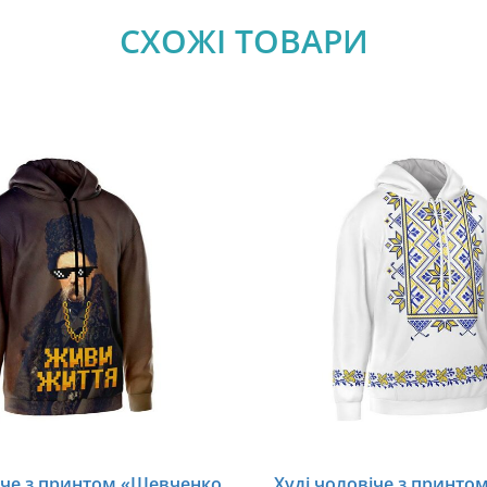
СХОЖІ ТОВАРИ
іче з принтом «Шевченко
Худі чоловіче з принтом