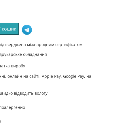
У кошик
 підтверджена міжнародним сертифікатом
 друкарське обладнання
чатка виробу
ка.
і, онлайн на сайті, Apple Pay, Google Pay, на
швидко відводить вологу
ry»
іпоалергенно
в