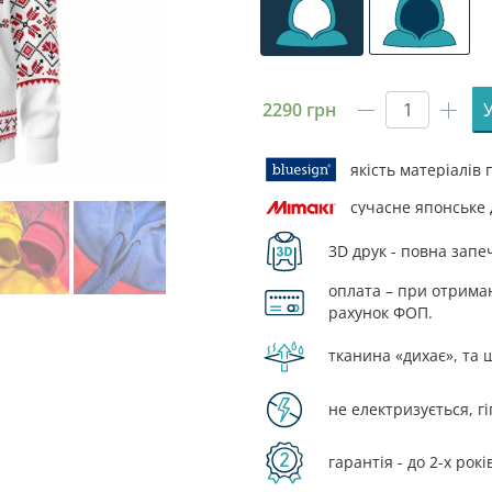
2290
грн
Худі
чоловіче
з
якість матеріалів
принтом
сучасне японське
«Мапа
України.
3D друк - повна запе
Вишиван
Map
оплата – при отриманн
of
рахунок ФОП.
Ukraine.
тканина «дихає», та 
Embroide
кількість
не електризується, г
гарантія - до 2-х рокі