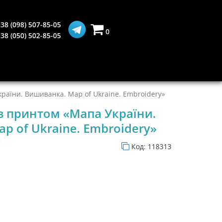
38 (098) 507-85-05
0
38 (050) 502-85-05
країни. Вишиванка. Map of Ukraine. Embroidery»
 з принтом «Мапа України.
p of Ukraine. Embroidery»
Код:
118313