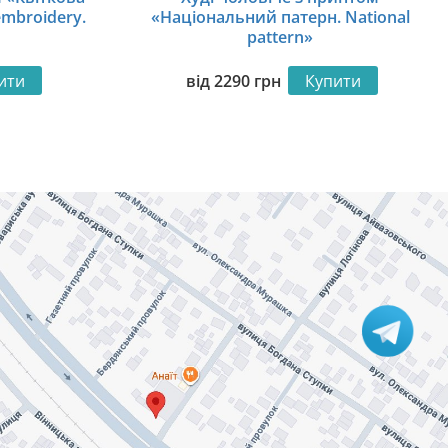
embroidery.
«Національний патерн. National
pattern»
ити
від
2290
грн
Купити