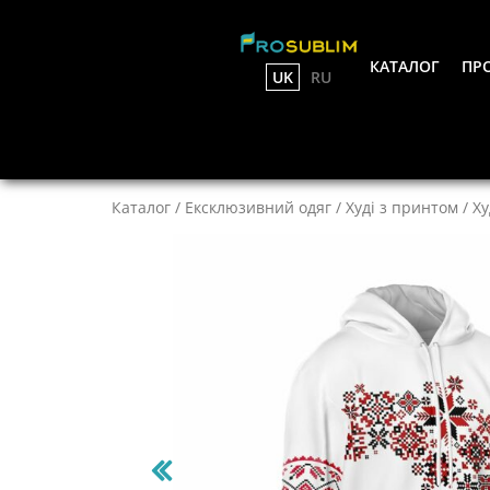
КАТАЛОГ
ПРО
UK
RU
Каталог
/
Ексклюзивний одяг
/
Худі з принтом
/
Ху