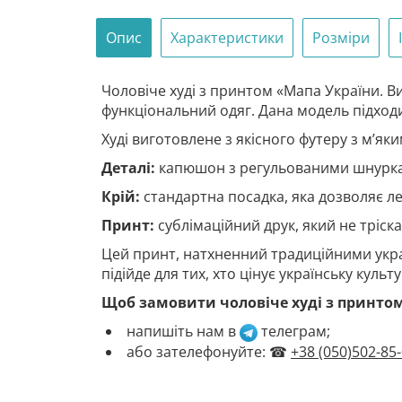
Опис
Характеристики
Розміри
Чоловіче худі з принтом «Мапа України. В
функціональний одяг. Дана модель підходит
Худі виготовлене з якісного футеру з м’яки
Деталі:
капюшон з регульованими шнурками
Крій:
стандартна посадка, яка дозволяє ле
Принт:
сублімаційний друк, який не тріска
Цей принт, натхненний традиційними укра
підійде для тих, хто цінує українську куль
Щоб замовити чоловіче худі з принтом
напишіть нам в
телеграм
;
або зателефонуйте: ☎
+38 (050)502-85