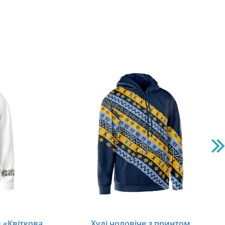
 «Квіткова
Худі чоловіче з принтом