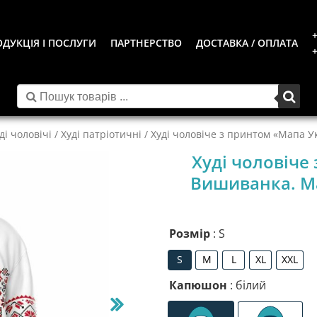
+
ДУКЦІЯ І ПОСЛУГИ
ПАРТНЕРСТВО
ДОСТАВКА / ОПЛАТА
+
ді чоловічі
/
Худі патріотичні
/ Худі чоловіче з принтом «Мапа У
Худі чоловіче
Вишиванка. Ma
Розмір
: S
S
M
L
XL
XXL
S
M
L
XL
XXL
Капюшон
: білий