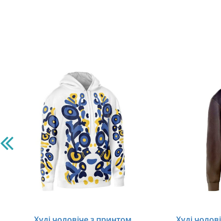
Худі чоловіче з принтом
Худі чолов