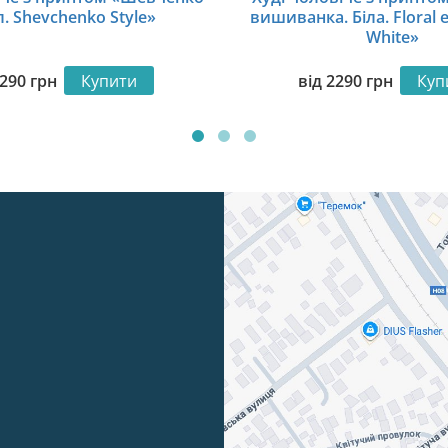
. Shevchenko Style»
вишиванка. Біла. Floral 
White»
290
грн
Купити
від
2290
грн
Куп