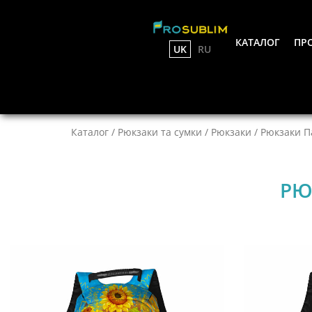
КАТАЛОГ
ПРО
UK
RU
Каталог
/
Рюкзаки та сумки
/
Рюкзаки
/
Рюкзаки Па
РЮ