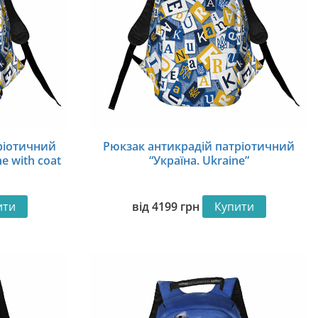
ріотичний
Рюкзак антикрадій патріотичний
e with coat
“Україна. Ukraine”
ити
від
4199
грн
Купити