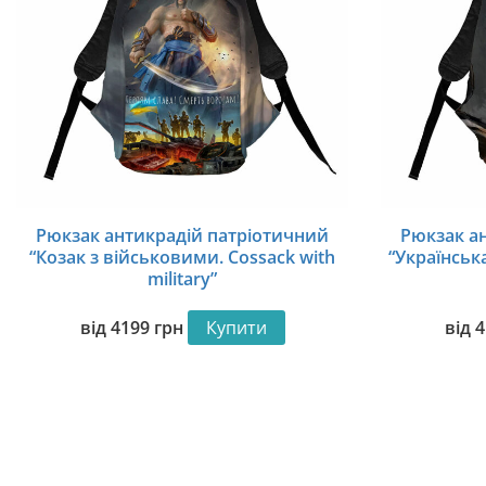
Рюкзак антикрадій патріотичний
Рюкзак а
“Козак з військовими. Cossack with
“Українськ
military”
від
4199
грн
Купити
від
4