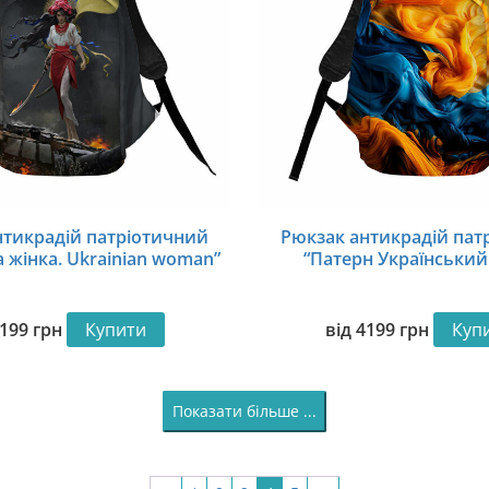
нтикрадій патріотичний
Рюкзак антикрадій пат
а жінка. Ukrainian woman”
“Патерн Український
199
грн
Купити
від
4199
грн
Куп
Показати більше ...