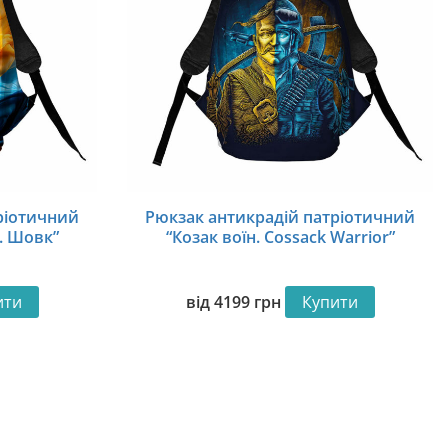
ріотичний
Рюкзак антикрадій патріотичний
. Шовк”
“Козак воїн. Cossack Warrior”
ити
від
4199
грн
Купити