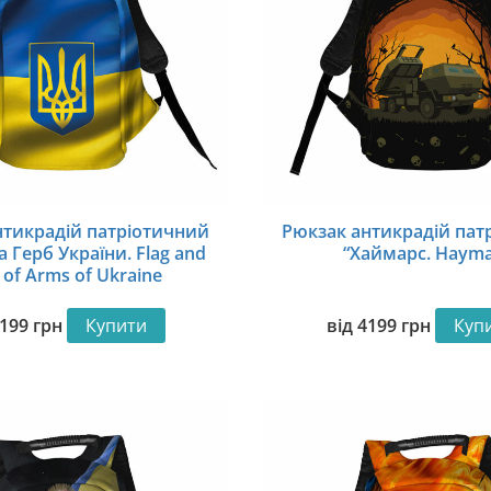
нтикрадій патріотичний
Рюкзак антикрадій пат
 Герб України. Flag and
“Хаймарс. Hayma
 of Arms of Ukraine
199
грн
Купити
від
4199
грн
Куп