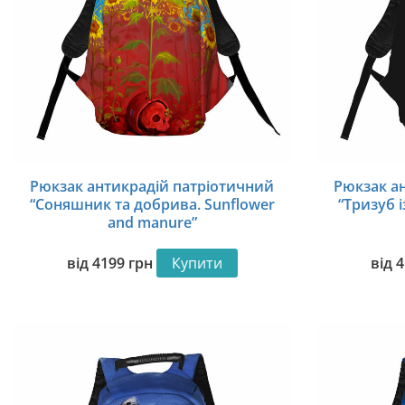
Рюкзак антикрадій патріотичний
Рюкзак а
“Соняшник та добрива. Sunflower
“Тризуб і
and manure”
від
4199
грн
Купити
від
4