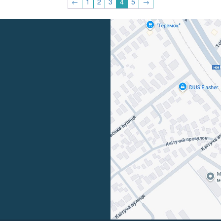
←
1
2
3
4
5
→