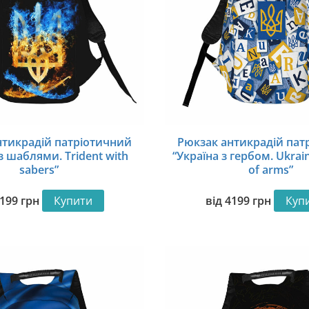
нтикрадій патріотичний
Рюкзак антикрадій пат
з шаблями. Trident with
“Україна з гербом. Ukrain
sabers”
of arms”
199
грн
Купити
від
4199
грн
Куп