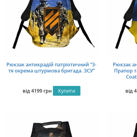
Рюкзак антикрадій патріотичний “3-
Рюкзак а
тя окрема штурмова бригада. ЗСУ”
Прапор та
Coat
від
4199
грн
Купити
від
4