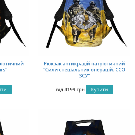
ріотичний
Рюкзак антикрадій патріотичний
rs”
“Сили спеціальних операцій. CCО
ЗСУ”
ити
від
4199
грн
Купити