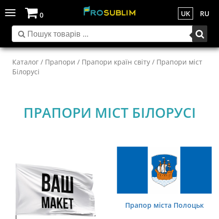
Toggle
UK
RU
0
navigation
Каталог
/
Прапори
/
Прапори країн світу
/ Прапори міст
Білорусі
ПРАПОРИ МІСТ БІЛОРУСІ
Прапор міста Полоцьк