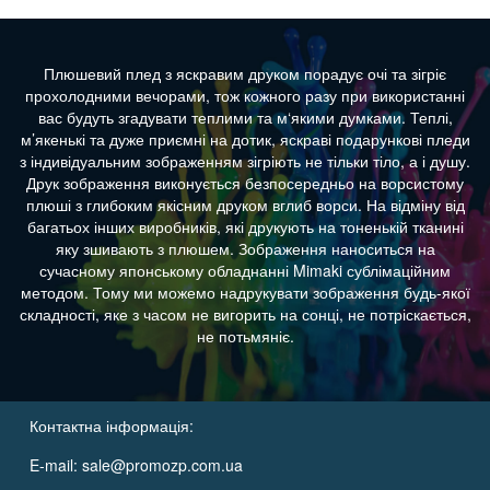
Плюшевий плед з яскравим друком порадує очі та зігріє
прохолодними вечорами, тож кожного разу при використанні
вас будуть згадувати теплими та м‘якими думками. Теплі,
м’якенькі та дуже приємні на дотик, яскраві подарункові пледи
з індивідуальним зображенням зігріють не тільки тіло, а і душу.
Друк зображення виконується безпосередньо на ворсистому
плюші з глибоким якісним друком вглиб ворси. На відміну від
багатьох інших виробників, які друкують на тоненькій тканині
яку зшивають з плюшем. Зображення наноситься на
сучасному японському обладнанні Mimaki сублімаційним
методом. Тому ми можемо надрукувати зображення будь-якої
складності, яке з часом не вигорить на сонці, не потріскається,
не потьмяніє.
Контактна інформація:
E-mail:
sale@promozp.com.ua