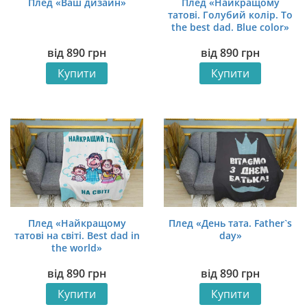
Плед «Ваш дизайн»
Плед «Найкращому
татові. Голубий колір. To
the best dad. Blue color»
від
890
грн
від
890
грн
Купити
Купити
Плед «Найкращому
Плед «День тата. Father`s
татові на світі. Best dad in
day»
the world»
від
890
грн
від
890
грн
Купити
Купити