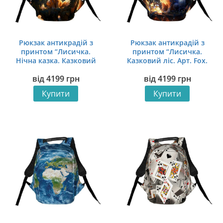
Рюкзак антикрадій з
Рюкзак антикрадій з
принтом “Лисичка.
принтом “Лисичка.
Нічна казка. Казковий
Казковий ліс. Арт. Fox.
ліс. Fox. Night Tale.
Fairytale forest. Art”
від
4199
грн
від
4199
грн
Fairytale forest”
Купити
Купити