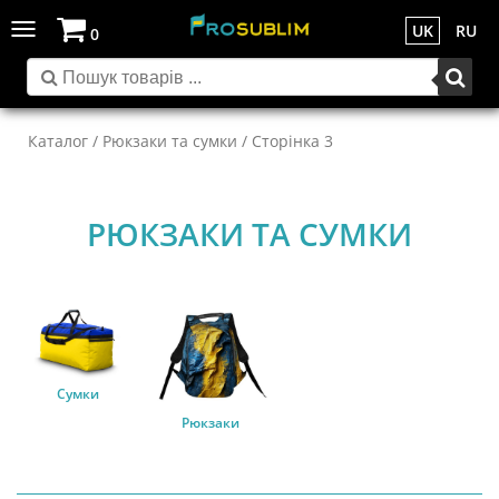
Toggle
UK
RU
0
navigation
Каталог
/
Рюкзаки та сумки
/ Сторінка 3
РЮКЗАКИ ТА СУМКИ
Сумки
Рюкзаки