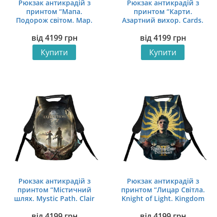
Рюкзак антикрадій з
Рюкзак антикрадій з
принтом “Мапа.
принтом “Карти.
Подорож світом. Map.
Азартний вихор. Cards.
World Journey”
Gambling Whirl”
від
4199
грн
від
4199
грн
Купити
Купити
Рюкзак антикрадій з
Рюкзак антикрадій з
принтом “Містичний
принтом “Лицар Світла.
шлях. Mystic Path. Clair
Knight of Light. Kingdom
Obscur: Expedition 33”
Come: Deliverance II”
від
4199
грн
від
4199
грн