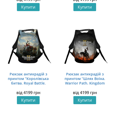
Купити
Купити
Рюкзак антикрадій з
Рюкзак антикрадій з
принтом “Королівська
принтом “Шлях Воїна.
битва. Royal Battle.
Warrior Path. Kingdom
Kingdom Come:
Come: Deliverance II”
від
4199
грн
від
4199
грн
Deliverance II”
Купити
Купити