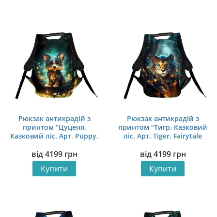
Рюкзак антикрадій з
Рюкзак антикрадій з
принтом “Цуценя.
принтом “Тигр. Казковий
Казковий ліс. Арт. Puppy.
ліс. Арт. Tiger. Fairytale
Fairytale Forest. Art”
forest. Art”
від
4199
грн
від
4199
грн
Купити
Купити