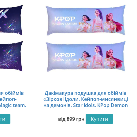
я обіймів
Дакімакура подушка для обіймів
Кейпоп-
«Зіркові ідоли. Кейпоп-мисливиці
agic team.
на демонів. Star idols. KPop Demon
ers»
Hunters»
ти
від
899
грн
Купити