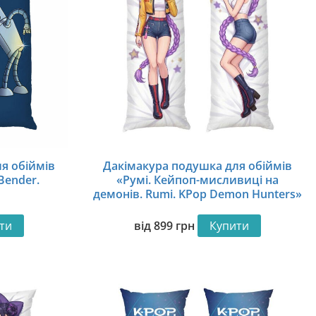
я обіймів
Дакімакура подушка для обіймів
Bender.
«Румі. Кейпоп-мисливиці на
демонів. Rumi. KPop Demon Hunters»
ти
від
899
грн
Купити