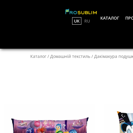
КАТАЛОГ
ПРО
UK
RU
Каталог
/
Домашній текстиль
/
Дакімакура подуш