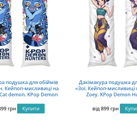
ра подушка для обіймів
Дакімакура подушка дл
н. Кейпоп-мисливиці на
«Зої. Кейпоп-мисливиці 
 Cat demon. KPop Demon
Zoey. KPop Demon H
Hunters»
899
грн
Купити
від
899
грн
Купи