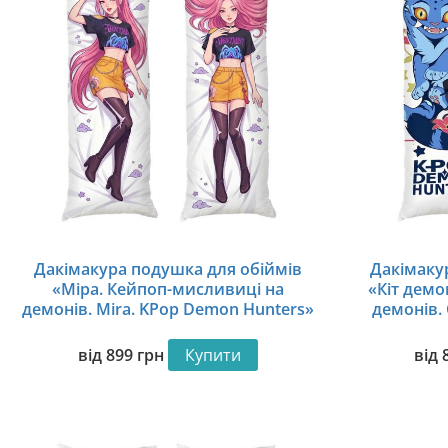
Дакімакура подушка для обіймів
Дакімаку
«Міра. Кейпоп-мисливиці на
«Кіт демо
демонів. Mira. KPop Demon Hunters»
демонів.
від
899
грн
Купити
від