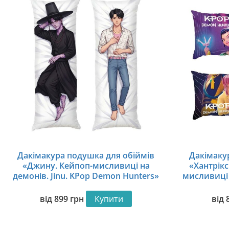
Дакімакура подушка для обіймів
Дакімаку
«Джину. Кейпоп-мисливиці на
«Хантрікс
демонів. Jinu. KPop Demon Hunters»
мисливиці 
Saja Boy
від
899
грн
Купити
від