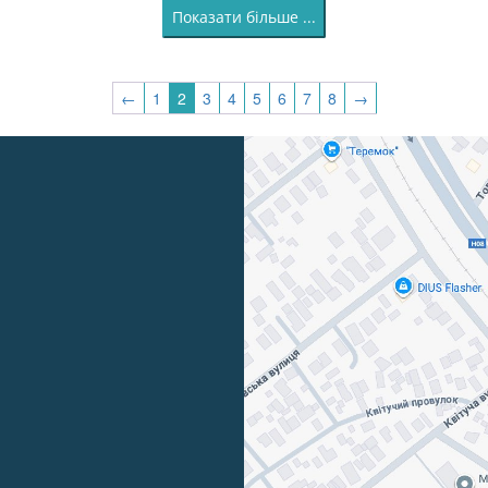
Показати більше ...
←
1
2
3
4
5
6
7
8
→