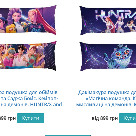
ра подушка для обіймів
Дакімакура подушка дл
 та Саджа Бойс. Кейпоп-
«Магічна команда. 
на демонів. HUNTR/X and
мисливиці на демонів. M
s. KPop Demon Hunters»
KPop Demon Hunt
899
грн
Купити
від
899
грн
Купи