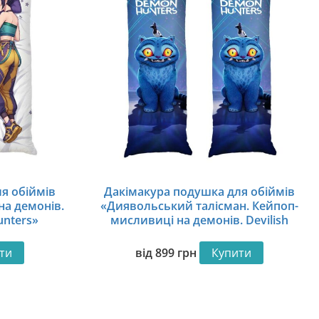
я обіймів
Дакімакура подушка для обіймів
на демонів.
«Диявольський талісман. Кейпоп-
unters»
мисливиці на демонів. Devilish
Mascot. KPop Demon Hunters»
ти
від
899
грн
Купити