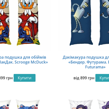
ра подушка для обіймів
Дакімакура подушка дл
акДак. Scrooge McDuck»
«Бендер. Футурама. 
Futurama»
899
грн
Купити
від
899
грн
Купи